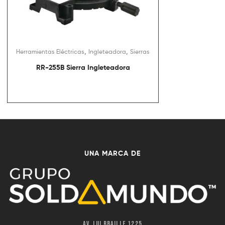
,
,
Herramientas Eléctricas
Ingleteadora
Sierras
RR-255B Sierra Ingleteadora
UNA MARCA DE
Av. Lui Braille 1225